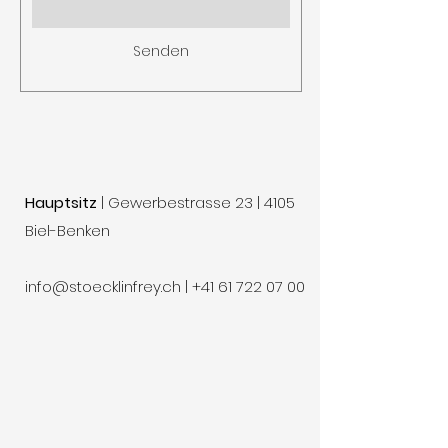
Senden
​Hauptsitz
| Gewerbestrasse 23 | 4105
Biel-Benken
info@stoecklinfrey.ch
|
+41 61 722 07 00